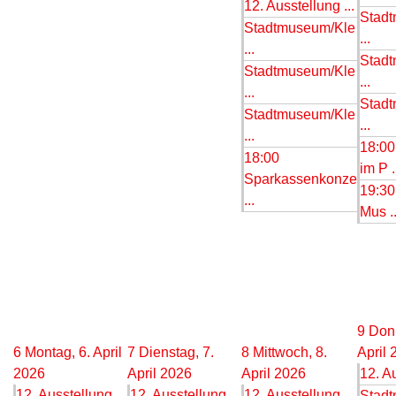
12. Ausstellung ...
Stad
Stadtmuseum/Kle
...
...
Stad
Stadtmuseum/Kle
...
...
Stad
Stadtmuseum/Kle
...
...
18:00
18:00
im P .
Sparkassenkonze
19:30
...
Mus ..
9
Donn
6
Montag, 6. April
7
Dienstag, 7.
8
Mittwoch, 8.
April 
2026
April 2026
April 2026
12. Au
12. Ausstellung ...
12. Ausstellung ...
12. Ausstellung ...
Stad