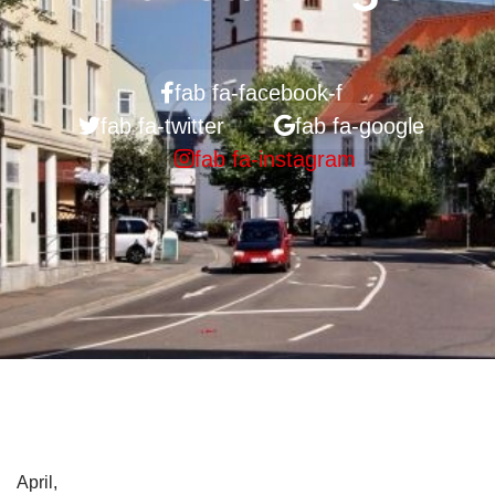
fab fa-facebook-f
fab fa-twitter
fab fa-google
fab fa-instagram
April,