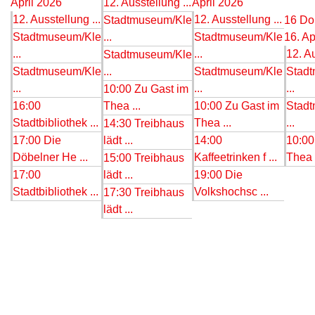
April 2026
12. Ausstellung ...
April 2026
12. Ausstellung ...
12. Ausstellung ...
Stadtmuseum/Kle
16
Do
Stadtmuseum/Kle
...
Stadtmuseum/Kle
16. Ap
...
...
12. Au
Stadtmuseum/Kle
Stadtmuseum/Kle
...
Stadtmuseum/Kle
Stad
...
...
...
10:00 Zu Gast im
16:00
Thea ...
10:00 Zu Gast im
Stad
Stadtbibliothek ...
Thea ...
...
14:30 Treibhaus
17:00 Die
lädt ...
14:00
10:00
Döbelner He ...
Kaffeetrinken f ...
Thea .
15:00 Treibhaus
17:00
lädt ...
19:00 Die
Stadtbibliothek ...
Volkshochsc ...
17:30 Treibhaus
lädt ...