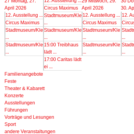
12. Ausstellung ...
27
Montag, 27.
29
Mittwoch, 29.
30
Do
April 2026
Circus Maximus
April 2026
30. Ap
12. Ausstellung ...
12. Ausstellung ...
12. Au
Stadtmuseum/Kle
Circus Maximus
...
Circus Maximus
Circu
Stadtmuseum/Kle
Stadtmuseum/Kle
Stadtmuseum/Kle
Stad
...
...
...
...
Stadtmuseum/Kle
15:00 Treibhaus
Stadtmuseum/Kle
Stad
...
lädt ...
...
...
17:00 Caritas lädt
ei ...
Familienangebote
Feste
Theater & Kabarett
Konzerte
Ausstellungen
Führungen
Vorträge und Lesungen
Sport
andere Veranstaltungen