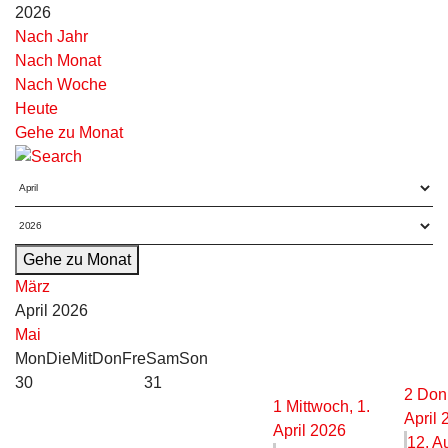
2026
Nach Jahr
Nach Monat
Nach Woche
Heute
Gehe zu Monat
Gehe zu Monat
März
April 2026
Mai
Mon
Die
Mit
Don
Fre
Sam
Son
30
31
2
Donn
1
Mittwoch, 1.
April 
April 2026
12. Au