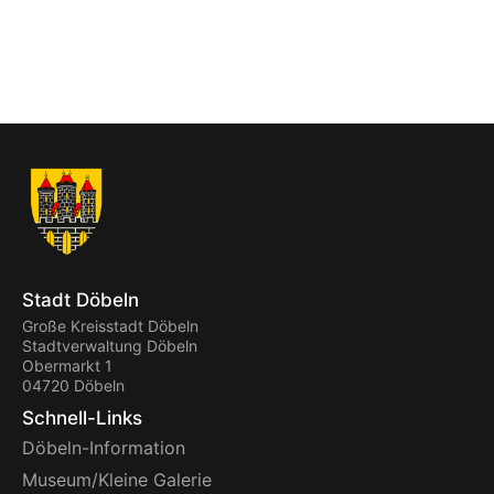
Stadt Döbeln
Große Kreisstadt Döbeln
Stadtverwaltung Döbeln
Obermarkt 1
04720 Döbeln
Schnell-Links
Döbeln-Information
Museum/Kleine Galerie