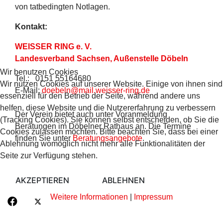
von tatbedingten Notlagen.
Kontakt:
WEISSER RING e. V.
Landesverband Sachsen,
Außenstelle Döbeln
Wir benutzen Cookies
Tel.: 0151 55164680
Wir nutzen Cookies auf unserer Website. Einige von ihnen sind
E-Mail:
doebeln@mail.weisser-ring.de
essenziell für den Betrieb der Seite, während andere uns
helfen, diese Website und die Nutzererfahrung zu verbessern
Der Verein bietet auch unter Voranmeldung
(Tracking Cookies). Sie können selbst entscheiden, ob Sie die
Beratungen im Döbelner Rathaus an. Die Termine
Cookies zulassen möchten. Bitte beachten Sie, dass bei einer
finden Sie unter
Beratungsangebote
.
Ablehnung womöglich nicht mehr alle Funktionalitäten der
Seite zur Verfügung stehen.
AKZEPTIEREN
ABLEHNEN
Weitere Informationen
|
Impressum