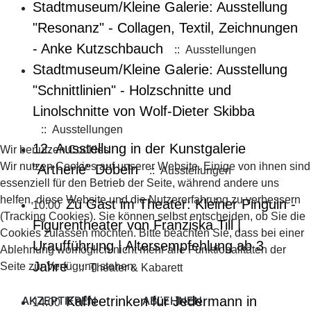
Stadtmuseum/Kleine Galerie: Ausstellung
"Resonanz" - Collagen, Textil, Zeichnungen
- Anke Kutzschbauch
:: Ausstellungen
Stadtmuseum/Kleine Galerie: Ausstellung
"Schnittlinien" - Holzschnitte und
Linolschnitte von Wolf-Dieter Skibba
:: Ausstellungen
12. Ausstellung in der Kunstgalerie
Wir benutzen Cookies
Wir nutzen Cookies auf unserer Website. Einige von ihnen sind
"Artheriè" Döbeln
:: Ausstellungen
essenziell für den Betrieb der Seite, während andere uns
helfen, diese Website und die Nutzererfahrung zu verbessern
Zu Gast im Theater: Kleiner Pinguin -
10:00
(Tracking Cookies). Sie können selbst entscheiden, ob Sie die
Figurentheater von Franziska Till |
Cookies zulassen möchten. Bitte beachten Sie, dass bei einer
Uraufführung | Altersempfehlung ab 3
Ablehnung womöglich nicht mehr alle Funktionalitäten der
Jahre
Seite zur Verfügung stehen.
:: Theater & Kabarett
AKZEPTIEREN
Kaffeetrinken für Jedermann in
ABLEHNEN
14:00