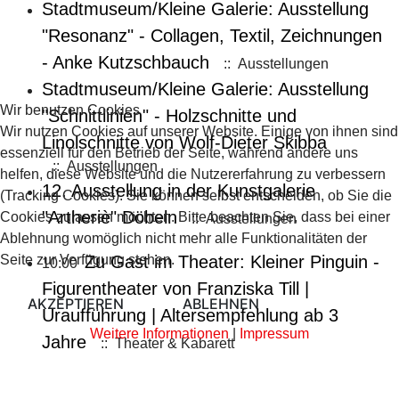
Stadtmuseum/Kleine Galerie: Ausstellung
"Resonanz" - Collagen, Textil, Zeichnungen
- Anke Kutzschbauch
:: Ausstellungen
Stadtmuseum/Kleine Galerie: Ausstellung
Wir benutzen Cookies
"Schnittlinien" - Holzschnitte und
Wir nutzen Cookies auf unserer Website. Einige von ihnen sind
Linolschnitte von Wolf-Dieter Skibba
essenziell für den Betrieb der Seite, während andere uns
:: Ausstellungen
helfen, diese Website und die Nutzererfahrung zu verbessern
12. Ausstellung in der Kunstgalerie
(Tracking Cookies). Sie können selbst entscheiden, ob Sie die
"Artheriè" Döbeln
Cookies zulassen möchten. Bitte beachten Sie, dass bei einer
:: Ausstellungen
Ablehnung womöglich nicht mehr alle Funktionalitäten der
Seite zur Verfügung stehen.
Zu Gast im Theater: Kleiner Pinguin -
10:00
Figurentheater von Franziska Till |
AKZEPTIEREN
ABLEHNEN
Uraufführung | Altersempfehlung ab 3
Weitere Informationen
|
Impressum
Jahre
:: Theater & Kabarett