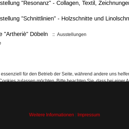
tellung "Resonanz" - Collagen, Textil, Zeichnung
ellung "Schnittlinien" - Holzschnitte und Linolschn
e "Artheriè" Döbeln
:: Ausstellungen
e
 essenziell für den Betrieb der Seite, während andere uns helf
 Cookies zulassen möchten. Bitte beachten Sie, dass bei einer 
Weitere Informationen
|
Impressum