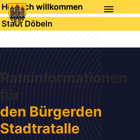
Herzlich willkommen
Stadt Döbeln
Willkommen auf unserer Website!
Ratsinformationen
für
den Bürger
den
Stadtrat
alle