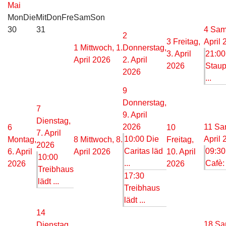
Mai
Mon
Die
Mit
Don
Fre
Sam
Son
30
31
4
Sams
2
3
Freitag,
April 
1
Mittwoch, 1.
Donnerstag,
3. April
21:00
April 2026
2. April
2026
Staup
2026
...
9
Donnerstag,
7
9. April
Dienstag,
2026
11
Sam
6
10
7. April
10:00 Die
April 
Montag,
8
Mittwoch, 8.
Freitag,
2026
Caritas läd
09:30
6. April
April 2026
10. April
10:00
...
Cafè: 
2026
2026
Treibhaus
17:30
lädt ...
Treibhaus
lädt ...
14
18
Sa
Dienstag,