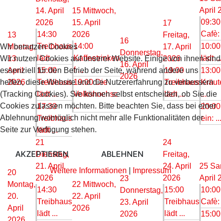
April 
14. April
15
Mittwoch,
09:30
2026
15. April
17
Cafè: 
14:30
2026
13
Freitag,
16
Treibhaus
14:00
10:00
Wir benutzen Cookies
Montag,
17. April
Donnerstag,
lädt ...
Kaffeetrinken
lädt ..
Wir nutzen Cookies auf unserer Website. Einige von ihnen sind
13.
2026
16. April
f ...
essenziell für den Betrieb der Seite, während andere uns
April
15:00
19:00
13:00
2026
helfen, diese Website und die Nutzererfahrung zu verbessern
2026
Treibhaus
19:00 Die
Treibhaus
Kräut
(Tracking Cookies). Sie können selbst entscheiden, ob Sie die
lädt ...
Volkshochsc
lädt ...
...
Cookies zulassen möchten. Bitte beachten Sie, dass bei einer
...
17:30
20:00
Ablehnung womöglich nicht mehr alle Funktionalitäten der
Treibhaus
ein: ..
Seite zur Verfügung stehen.
lädt ...
21
24
AKZEPTIEREN
ABLEHNEN
Dienstag,
Freitag,
21. April
24. April
25
Sa
Weitere Informationen
|
Impressum
20
2026
2026
April 
23
Montag,
22
Mittwoch,
14:30
15:00
10:00
Donnerstag,
20.
22. April
Treibhaus
Treibhaus
Cafè: 
23. April
April
2026
lädt ...
lädt ...
2026
15:00
2026