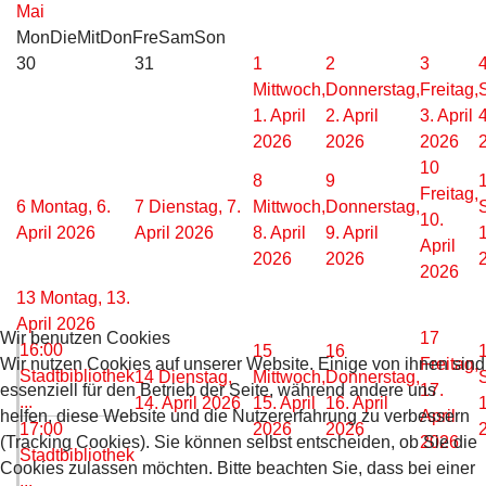
Mai
Mon
Die
Mit
Don
Fre
Sam
Son
30
31
1
2
3
Mittwoch,
Donnerstag,
Freitag,
1. April
2. April
3. April
4
2026
2026
2026
10
8
9
Freitag,
6
Montag, 6.
7
Dienstag, 7.
Mittwoch,
Donnerstag,
10.
April 2026
April 2026
8. April
9. April
1
April
2026
2026
2026
13
Montag, 13.
April 2026
Wir benutzen Cookies
17
16:00
15
16
Wir nutzen Cookies auf unserer Website. Einige von ihnen sind
Freitag,
Stadtbibliothek
14
Dienstag,
Mittwoch,
Donnerstag,
essenziell für den Betrieb der Seite, während andere uns
17.
...
14. April 2026
15. April
16. April
1
helfen, diese Website und die Nutzererfahrung zu verbessern
April
17:00
2026
2026
(Tracking Cookies). Sie können selbst entscheiden, ob Sie die
2026
Stadtbibliothek
Cookies zulassen möchten. Bitte beachten Sie, dass bei einer
...