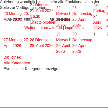
Ablehnung womöglich nicht mehr alle Funktionalitäten der
21
Dienstag,
24
Seite zur Verfügung stehen.
22
23
21. April 2026
Freitag,
20
Montag, 20.
Mittwoch,
Donnerstag,
16:30
24.
AKZEPTIEREN
ABLEHNEN
April 2026
22. April
23. April
2
Stadtbibliothek
April
2026
2026
Weitere Informationen
|
Impressum
...
2026
29
30
1
27
Montag, 27.
28
Dienstag,
Mittwoch,
Donnerstag,
April 2026
28. April 2026
29. April
30. April
2026
2026
Bibliothek
Alle Kategorien ...
Events aller Kategorien anzeigen