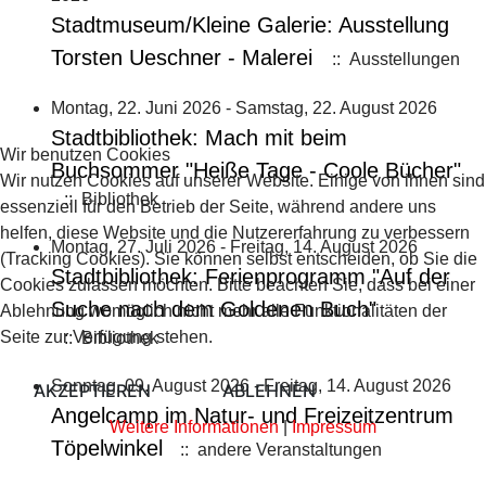
Stadtmuseum/Kleine Galerie: Ausstellung
Torsten Ueschner - Malerei
:: Ausstellungen
Montag, 22. Juni 2026 - Samstag, 22. August 2026
Stadtbibliothek: Mach mit beim
Wir benutzen Cookies
Buchsommer "Heiße Tage - Coole Bücher"
Wir nutzen Cookies auf unserer Website. Einige von ihnen sind
:: Bibliothek
essenziell für den Betrieb der Seite, während andere uns
helfen, diese Website und die Nutzererfahrung zu verbessern
Montag, 27. Juli 2026 - Freitag, 14. August 2026
(Tracking Cookies). Sie können selbst entscheiden, ob Sie die
Stadtbibliothek: Ferienprogramm "Auf der
Cookies zulassen möchten. Bitte beachten Sie, dass bei einer
Suche nach dem Goldenen Buch"
Ablehnung womöglich nicht mehr alle Funktionalitäten der
Seite zur Verfügung stehen.
:: Bibliothek
Sonntag, 09. August 2026 - Freitag, 14. August 2026
AKZEPTIEREN
ABLEHNEN
Angelcamp im Natur- und Freizeitzentrum
Weitere Informationen
|
Impressum
Töpelwinkel
:: andere Veranstaltungen