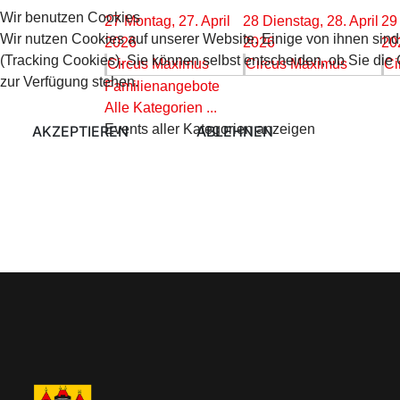
Wir benutzen Cookies
27
Montag, 27. April
28
Dienstag, 28. April
29
Wir nutzen Cookies auf unserer Website. Einige von ihnen sind
2026
2026
20
(Tracking Cookies). Sie können selbst entscheiden, ob Sie die
Circus Maximus
Circus Maximus
Ci
zur Verfügung stehen.
Familienangebote
Alle Kategorien ...
Events aller Kategorien anzeigen
AKZEPTIEREN
ABLEHNEN