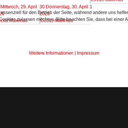
Mittwoch, 29. April
30
Donnerstag, 30. April
1
 essenziell für den Betrieb der Seite, während andere uns helf
26
2026
 Cookies zulassen möchten. Bitte beachten Sie, dass bei einer 
rcus Maximus
Circus Maximus
Weitere Informationen
|
Impressum