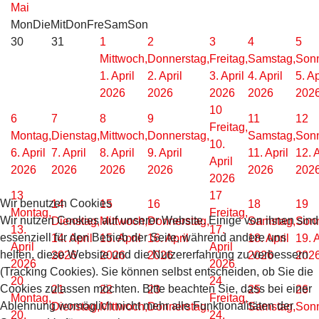
Mai
Mon
Die
Mit
Don
Fre
Sam
Son
30
31
1
2
3
4
5
Mittwoch,
Donnerstag,
Freitag,
Samstag,
Sonn
1. April
2. April
3. April
4. April
5. Ap
2026
2026
2026
2026
202
10
6
7
8
9
11
12
Freitag,
Montag,
Dienstag,
Mittwoch,
Donnerstag,
Samstag,
Sonn
10.
6. April
7. April
8. April
9. April
11. April
12. A
April
2026
2026
2026
2026
2026
202
2026
13
17
Wir benutzen Cookies
14
15
16
18
19
Montag,
Freitag,
Wir nutzen Cookies auf unserer Website. Einige von ihnen sind
Dienstag,
Mittwoch,
Donnerstag,
Samstag,
Sonn
13.
17.
essenziell für den Betrieb der Seite, während andere uns
14. April
15. April
16. April
18. April
19. A
April
April
helfen, diese Website und die Nutzererfahrung zu verbessern
2026
2026
2026
2026
202
2026
2026
(Tracking Cookies). Sie können selbst entscheiden, ob Sie die
20
24
Cookies zulassen möchten. Bitte beachten Sie, dass bei einer
21
22
23
25
26
Montag,
Freitag,
Ablehnung womöglich nicht mehr alle Funktionalitäten der
Dienstag,
Mittwoch,
Donnerstag,
Samstag,
Sonn
20.
24.