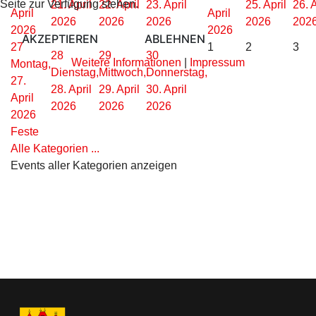
Seite zur Verfügung stehen.
21. April
22. April
23. April
25. April
26. A
April
April
2026
2026
2026
2026
202
2026
2026
AKZEPTIEREN
ABLEHNEN
27
1
2
3
28
29
30
Weitere Informationen
|
Impressum
Montag,
Dienstag,
Mittwoch,
Donnerstag,
27.
28. April
29. April
30. April
April
2026
2026
2026
2026
Feste
Alle Kategorien ...
Events aller Kategorien anzeigen