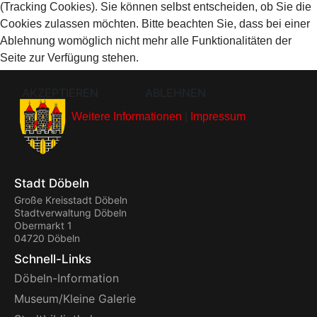
(Tracking Cookies). Sie können selbst entscheiden, ob Sie die
Cookies zulassen möchten. Bitte beachten Sie, dass bei einer
Ablehnung womöglich nicht mehr alle Funktionalitäten der
Seite zur Verfügung stehen.
AKZEPTIEREN
ABLEHNEN
Weitere Informationen
|
Impressum
Stadt Döbeln
Große Kreisstadt Döbeln
Stadtverwaltung Döbeln
Obermarkt 1
04720 Döbeln
Schnell-Links
Döbeln-Information
Museum/Kleine Galerie