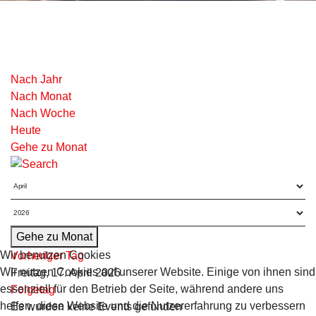
Nach Jahr
Nach Monat
Nach Woche
Heute
Gehe zu Monat
Gehe zu Monat
Wir benutzen Cookies
Vorheriger Tag
Wir nutzen Cookies auf unserer Website. Einige von ihnen sind
Freitag, 17. April 2026
essenziell für den Betrieb der Seite, während andere uns
Folgetag
helfen, diese Website und die Nutzererfahrung zu verbessern
Es wurden keine Events gefunden