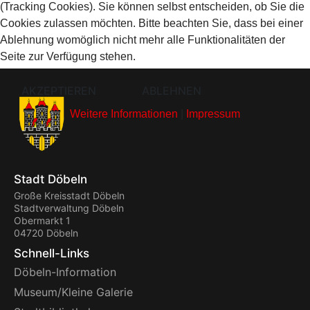
(Tracking Cookies). Sie können selbst entscheiden, ob Sie die
Cookies zulassen möchten. Bitte beachten Sie, dass bei einer
Ablehnung womöglich nicht mehr alle Funktionalitäten der
Seite zur Verfügung stehen.
AKZEPTIEREN
ABLEHNEN
Weitere Informationen
|
Impressum
Stadt Döbeln
Große Kreisstadt Döbeln
Stadtverwaltung Döbeln
Obermarkt 1
04720 Döbeln
Schnell-Links
Döbeln-Information
Museum/Kleine Galerie