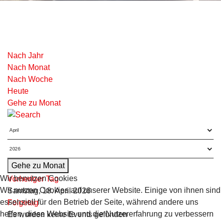
Nach Jahr
Nach Monat
Nach Woche
Heute
Gehe zu Monat
Gehe zu Monat
Wir benutzen Cookies
Vorheriger Tag
Wir nutzen Cookies auf unserer Website. Einige von ihnen sind
Samstag, 18. April 2026
essenziell für den Betrieb der Seite, während andere uns
Folgetag
helfen, diese Website und die Nutzererfahrung zu verbessern
Es wurden keine Events gefunden