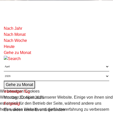
Nach Jahr
Nach Monat
Nach Woche
Heute
Gehe zu Monat
Gehe zu Monat
Wir benutzen Cookies
Vorheriger Tag
Wir nutzen Cookies auf unserer Website. Einige von ihnen sind
Montag, 20. April 2026
essenziell für den Betrieb der Seite, während andere uns
Folgetag
helfen, diese Website und die Nutzererfahrung zu verbessern
Es wurden keine Events gefunden