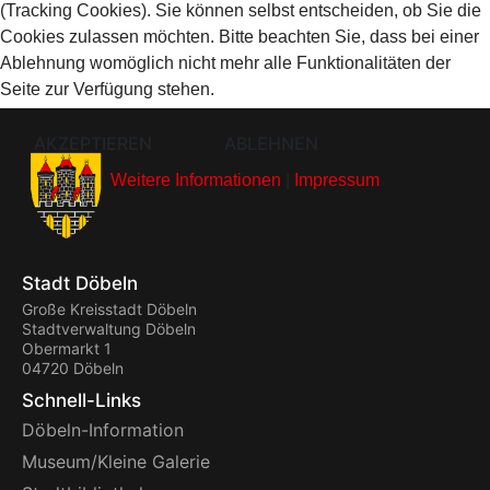
(Tracking Cookies). Sie können selbst entscheiden, ob Sie die
Cookies zulassen möchten. Bitte beachten Sie, dass bei einer
Ablehnung womöglich nicht mehr alle Funktionalitäten der
Seite zur Verfügung stehen.
AKZEPTIEREN
ABLEHNEN
Weitere Informationen
|
Impressum
Stadt Döbeln
Große Kreisstadt Döbeln
Stadtverwaltung Döbeln
Obermarkt 1
04720 Döbeln
Schnell-Links
Döbeln-Information
Museum/Kleine Galerie