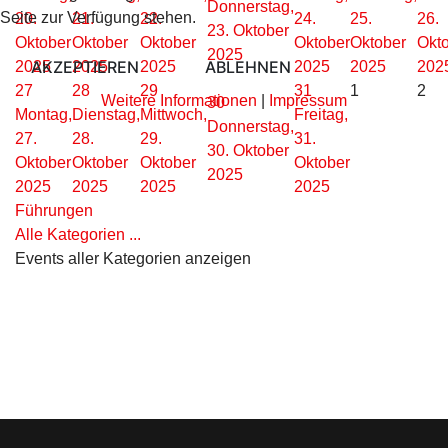
Donnerstag,
Seite zur Verfügung stehen.
20.
21.
22.
24.
25.
26.
23. Oktober
Oktober
Oktober
Oktober
Oktober
Oktober
Okt
2025
AKZEPTIEREN
ABLEHNEN
2025
2025
2025
2025
2025
202
27
28
29
31
1
2
Weitere Informationen
|
Impressum
30
Montag,
Dienstag,
Mittwoch,
Freitag,
Donnerstag,
27.
28.
29.
31.
30. Oktober
Oktober
Oktober
Oktober
Oktober
2025
2025
2025
2025
2025
Führungen
Alle Kategorien ...
Events aller Kategorien anzeigen