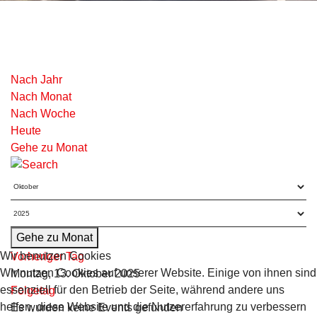
Nach Jahr
Nach Monat
Nach Woche
Heute
Gehe zu Monat
Gehe zu Monat
Wir benutzen Cookies
Vorheriger Tag
Wir nutzen Cookies auf unserer Website. Einige von ihnen sind
Montag, 13. Oktober 2025
essenziell für den Betrieb der Seite, während andere uns
Folgetag
helfen, diese Website und die Nutzererfahrung zu verbessern
Es wurden keine Events gefunden