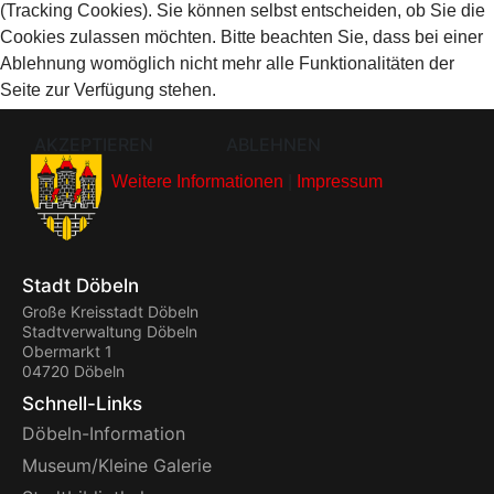
(Tracking Cookies). Sie können selbst entscheiden, ob Sie die
Cookies zulassen möchten. Bitte beachten Sie, dass bei einer
Ablehnung womöglich nicht mehr alle Funktionalitäten der
Seite zur Verfügung stehen.
AKZEPTIEREN
ABLEHNEN
Weitere Informationen
|
Impressum
Stadt Döbeln
Große Kreisstadt Döbeln
Stadtverwaltung Döbeln
Obermarkt 1
04720 Döbeln
Schnell-Links
Döbeln-Information
Museum/Kleine Galerie