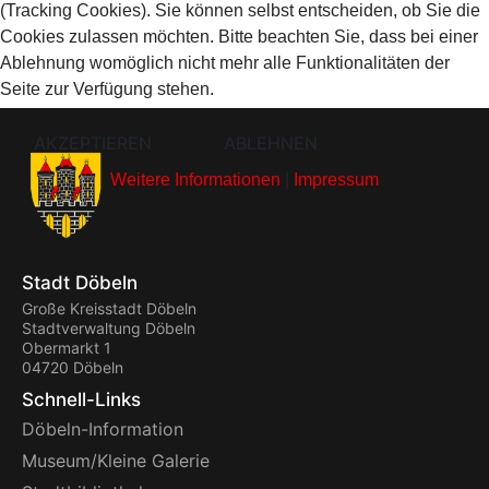
(Tracking Cookies). Sie können selbst entscheiden, ob Sie die
Cookies zulassen möchten. Bitte beachten Sie, dass bei einer
Ablehnung womöglich nicht mehr alle Funktionalitäten der
Seite zur Verfügung stehen.
AKZEPTIEREN
ABLEHNEN
Weitere Informationen
|
Impressum
Stadt Döbeln
Große Kreisstadt Döbeln
Stadtverwaltung Döbeln
Obermarkt 1
04720 Döbeln
Schnell-Links
Döbeln-Information
Museum/Kleine Galerie