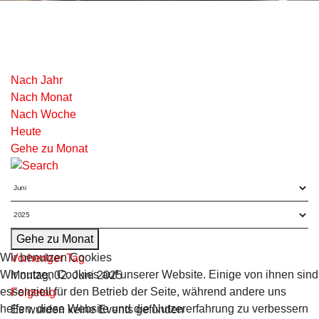
Nach Jahr
Nach Monat
Nach Woche
Heute
Gehe zu Monat
Gehe zu Monat
Wir benutzen Cookies
Vorheriger Tag
Wir nutzen Cookies auf unserer Website. Einige von ihnen sind
Montag, 02. Juni 2025
essenziell für den Betrieb der Seite, während andere uns
Folgetag
helfen, diese Website und die Nutzererfahrung zu verbessern
Es wurden keine Events gefunden