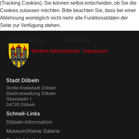
(Tracking Cookies). Sie können selbst entscheiden, ob Sie die
Cookies zulassen möchten. Bitte beachten Sie, dass bei einer
Ablehnung womöglich nicht mehr alle Funktionalitäten der
Seite zur Verfügung stehen.
AKZEPTIEREN
ABLEHNEN
Weitere Informationen
|
Impressum
Stadt Döbeln
Große Kreisstadt Döbeln
Stadtverwaltung Döbeln
Obermarkt 1
04720 Döbeln
Schnell-Links
Döbeln-Information
Museum/Kleine Galerie