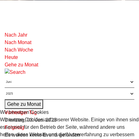
Nach Jahr
Nach Monat
Nach Woche
Heute
Gehe zu Monat
Gehe zu Monat
Wir benutzen Cookies
Vorheriger Tag
Wir nutzen Cookies auf unserer Website. Einige von ihnen sind
Dienstag, 03. Juni 2025
essenziell für den Betrieb der Seite, während andere uns
Folgetag
helfen, diese Website und die Nutzererfahrung zu verbessern
Es wurden keine Events gefunden