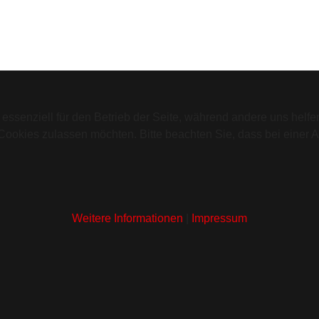
 essenziell für den Betrieb der Seite, während andere uns helf
 Cookies zulassen möchten. Bitte beachten Sie, dass bei einer 
Weitere Informationen
|
Impressum