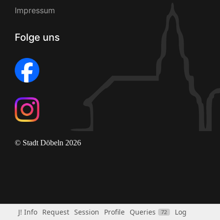
Impressum
Folge uns
© Stadt Döbeln 2026
J! Info
Request
Session
Profile
Queries
Log
72