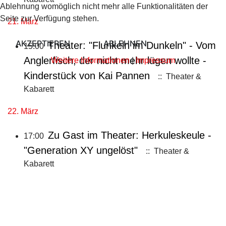
Ablehnung womöglich nicht mehr alle Funktionalitäten der
Seite zur Verfügung stehen.
21. März
AKZEPTIEREN
ABLEHNEN
Theater: "Flunkeln im Dunkeln" - Vom
15:00
Anglerfisch, der nicht mehr lügen wollte -
Weitere Informationen
|
Impressum
Kinderstück von Kai Pannen
:: Theater &
Kabarett
22. März
Zu Gast im Theater: Herkuleskeule -
17:00
"Generation XY ungelöst"
:: Theater &
Kabarett