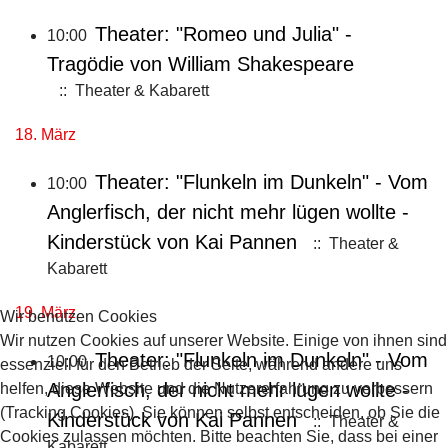
Theater: "Romeo und Julia" -
10:00
Tragödie von William Shakespeare
:: Theater & Kabarett
18. März
Theater: "Flunkeln im Dunkeln" - Vom
10:00
Anglerfisch, der nicht mehr lügen wollte -
Kinderstück von Kai Pannen
:: Theater &
Kabarett
19. März
Wir benutzen Cookies
Wir nutzen Cookies auf unserer Website. Einige von ihnen sind
Theater: "Flunkeln im Dunkeln" - Vom
10:00
essenziell für den Betrieb der Seite, während andere uns
Anglerfisch, der nicht mehr lügen wollte -
helfen, diese Website und die Nutzererfahrung zu verbessern
(Tracking Cookies). Sie können selbst entscheiden, ob Sie die
Kinderstück von Kai Pannen
:: Theater &
Cookies zulassen möchten. Bitte beachten Sie, dass bei einer
Kabarett