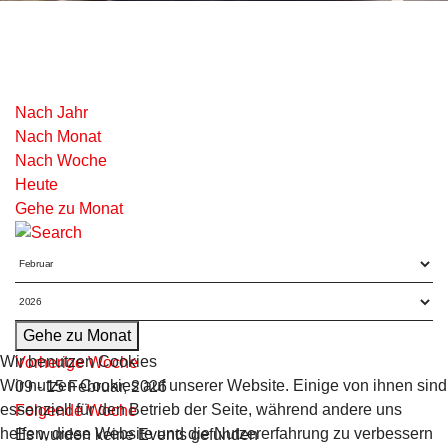
Nach Jahr
Nach Monat
Nach Woche
Heute
Gehe zu Monat
Gehe zu Monat
Wir benutzen Cookies
Vorherige Woche
Wir nutzen Cookies auf unserer Website. Einige von ihnen sind
09 - 15 Februar, 2026
essenziell für den Betrieb der Seite, während andere uns
Folgende Woche
helfen, diese Website und die Nutzererfahrung zu verbessern
Es wurden keine Events gefunden