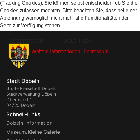
(Tracking Cookies). Sie können selbst entscheiden, ob Sie die
Cookies zulassen möchten. Bitte beachten Sie, dass bei einer
Ablehnung womöglich nicht mehr alle Funktionalitäten der
Seite zur Verfügung stehen.
AKZEPTIEREN
ABLEHNEN
Weitere Informationen
|
Impressum
Stadt Döbeln
Große Kreisstadt Döbeln
Stadtverwaltung Döbeln
Obermarkt 1
04720 Döbeln
Schnell-Links
Döbeln-Information
Museum/Kleine Galerie