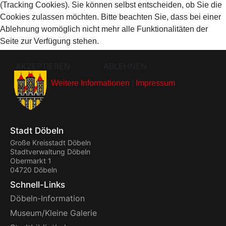
(Tracking Cookies). Sie können selbst entscheiden, ob Sie die
Cookies zulassen möchten. Bitte beachten Sie, dass bei einer
Ablehnung womöglich nicht mehr alle Funktionalitäten der
Seite zur Verfügung stehen.
AKZEPTIEREN
ABLEHNEN
Weitere Informationen
|
Impressum
Stadt Döbeln
Große Kreisstadt Döbeln
Stadtverwaltung Döbeln
Obermarkt 1
04720 Döbeln
Schnell-Links
Döbeln-Information
Museum/Kleine Galerie