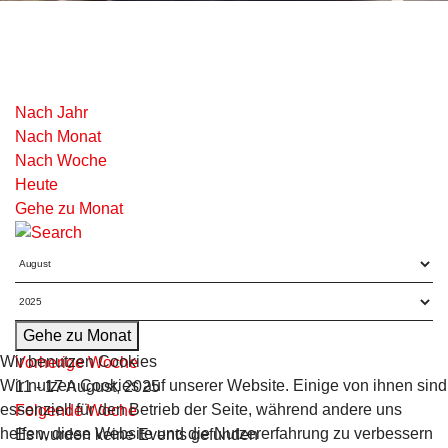
Nach Jahr
Nach Monat
Nach Woche
Heute
Gehe zu Monat
Gehe zu Monat
Wir benutzen Cookies
Vorherige Woche
Wir nutzen Cookies auf unserer Website. Einige von ihnen sind
11 - 17 August, 2025
essenziell für den Betrieb der Seite, während andere uns
Folgende Woche
helfen, diese Website und die Nutzererfahrung zu verbessern
Es wurden keine Events gefunden