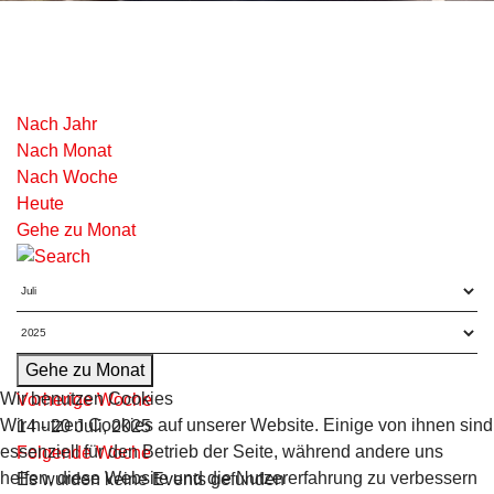
Nach Jahr
Nach Monat
Nach Woche
Heute
Gehe zu Monat
Gehe zu Monat
Wir benutzen Cookies
Vorherige Woche
Wir nutzen Cookies auf unserer Website. Einige von ihnen sind
14 - 20 Juli, 2025
essenziell für den Betrieb der Seite, während andere uns
Folgende Woche
helfen, diese Website und die Nutzererfahrung zu verbessern
Es wurden keine Events gefunden