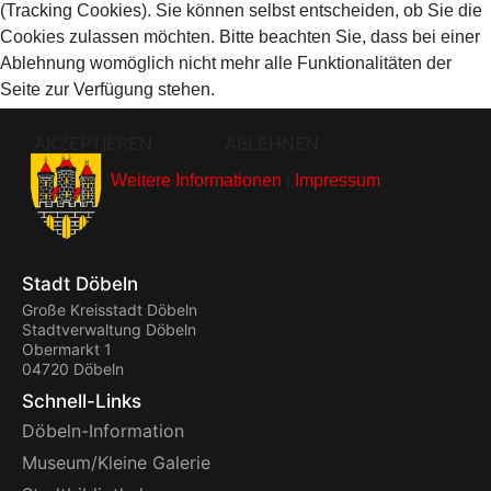
(Tracking Cookies). Sie können selbst entscheiden, ob Sie die
Cookies zulassen möchten. Bitte beachten Sie, dass bei einer
Ablehnung womöglich nicht mehr alle Funktionalitäten der
Seite zur Verfügung stehen.
AKZEPTIEREN
ABLEHNEN
Weitere Informationen
|
Impressum
Stadt Döbeln
Große Kreisstadt Döbeln
Stadtverwaltung Döbeln
Obermarkt 1
04720 Döbeln
Schnell-Links
Döbeln-Information
Museum/Kleine Galerie