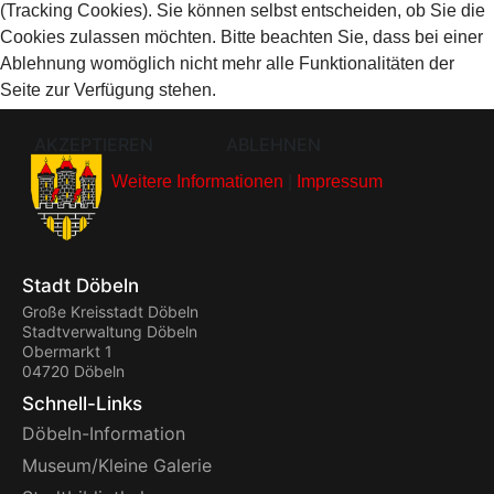
(Tracking Cookies). Sie können selbst entscheiden, ob Sie die
Cookies zulassen möchten. Bitte beachten Sie, dass bei einer
Ablehnung womöglich nicht mehr alle Funktionalitäten der
Seite zur Verfügung stehen.
AKZEPTIEREN
ABLEHNEN
Weitere Informationen
|
Impressum
Stadt Döbeln
Große Kreisstadt Döbeln
Stadtverwaltung Döbeln
Obermarkt 1
04720 Döbeln
Schnell-Links
Döbeln-Information
Museum/Kleine Galerie