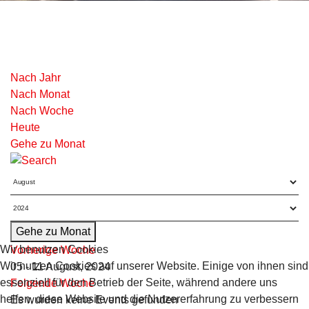
Nach Jahr
Nach Monat
Nach Woche
Heute
Gehe zu Monat
Gehe zu Monat
Wir benutzen Cookies
Vorherige Woche
Wir nutzen Cookies auf unserer Website. Einige von ihnen sind
05 - 11 August, 2024
essenziell für den Betrieb der Seite, während andere uns
Folgende Woche
helfen, diese Website und die Nutzererfahrung zu verbessern
Es wurden keine Events gefunden