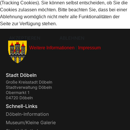
(Tracking Cookies). Sie können selbst entscheiden, ob Sie die
Cookies zulassen möchten. Bitte beachten Sie, dass bei einer
Ablehnung womöglich nicht mehr alle Funktionalitäten der
Seite zur Verfügung stehen.
AKZEPTIEREN
ABLEHNEN
Weitere Informationen
|
Impressum
Stadt Döbeln
Große Kreisstadt Döbeln
Stadtverwaltung Döbeln
Obermarkt 1
04720 Döbeln
Schnell-Links
Döbeln-Information
Museum/Kleine Galerie