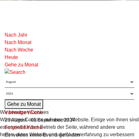
Nach Jahr
Nach Monat
Nach Woche
Heute
Gehe zu Monat
Gehe zu Monat
Wir benutzen Cookies
Vorherige Woche
Wir nutzen Cookies auf unserer Website. Einige von ihnen sind
26 August - 01 September, 2024
essenziell für den Betrieb der Seite, während andere uns
Folgende Woche
helfen, diese Website und die Nutzererfahrung zu verbessern
Es wurden keine Events gefunden