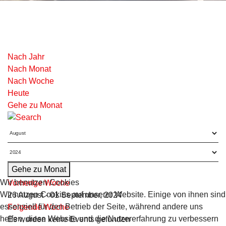
Nach Jahr
Nach Monat
Nach Woche
Heute
Gehe zu Monat
Gehe zu Monat
Wir benutzen Cookies
Vorherige Woche
Wir nutzen Cookies auf unserer Website. Einige von ihnen sind
26 August - 01 September, 2024
essenziell für den Betrieb der Seite, während andere uns
Folgende Woche
helfen, diese Website und die Nutzererfahrung zu verbessern
Es wurden keine Events gefunden