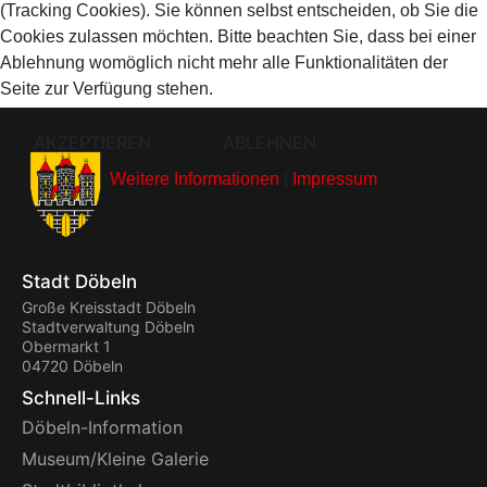
(Tracking Cookies). Sie können selbst entscheiden, ob Sie die
Cookies zulassen möchten. Bitte beachten Sie, dass bei einer
Ablehnung womöglich nicht mehr alle Funktionalitäten der
Seite zur Verfügung stehen.
AKZEPTIEREN
ABLEHNEN
Weitere Informationen
|
Impressum
Stadt Döbeln
Große Kreisstadt Döbeln
Stadtverwaltung Döbeln
Obermarkt 1
04720 Döbeln
Schnell-Links
Döbeln-Information
Museum/Kleine Galerie