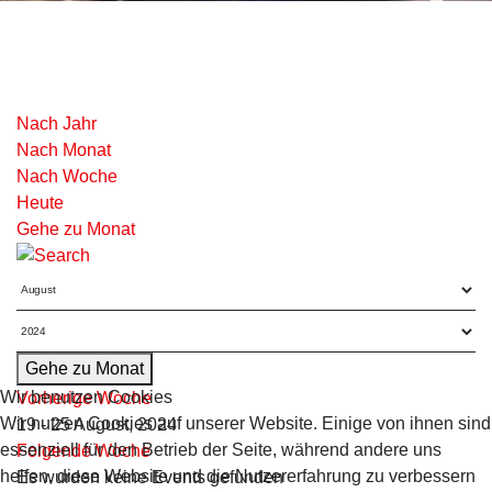
Nach Jahr
Nach Monat
Nach Woche
Heute
Gehe zu Monat
Gehe zu Monat
Wir benutzen Cookies
Vorherige Woche
Wir nutzen Cookies auf unserer Website. Einige von ihnen sind
19 - 25 August, 2024
essenziell für den Betrieb der Seite, während andere uns
Folgende Woche
helfen, diese Website und die Nutzererfahrung zu verbessern
Es wurden keine Events gefunden