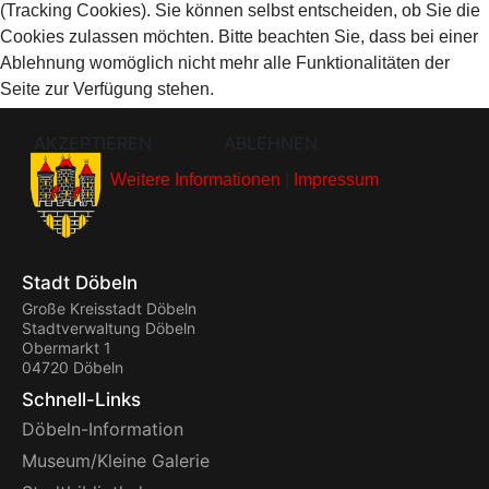
(Tracking Cookies). Sie können selbst entscheiden, ob Sie die
Cookies zulassen möchten. Bitte beachten Sie, dass bei einer
Ablehnung womöglich nicht mehr alle Funktionalitäten der
Seite zur Verfügung stehen.
AKZEPTIEREN
ABLEHNEN
Weitere Informationen
|
Impressum
Stadt Döbeln
Große Kreisstadt Döbeln
Stadtverwaltung Döbeln
Obermarkt 1
04720 Döbeln
Schnell-Links
Döbeln-Information
Museum/Kleine Galerie