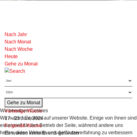
Nach Jahr
Nach Monat
Nach Woche
Heute
Gehe zu Monat
Gehe zu Monat
Wir benutzen Cookies
Vorherige Woche
Wir nutzen Cookies auf unserer Website. Einige von ihnen sind
17 - 23 Juni, 2024
essenziell für den Betrieb der Seite, während andere uns
Folgende Woche
helfen, diese Website und die Nutzererfahrung zu verbessern
Es wurden keine Events gefunden