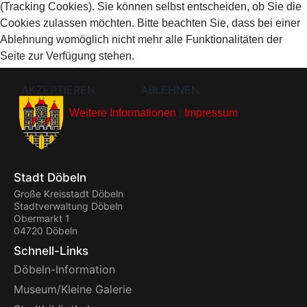
(Tracking Cookies). Sie können selbst entscheiden, ob Sie die
Cookies zulassen möchten. Bitte beachten Sie, dass bei einer
Ablehnung womöglich nicht mehr alle Funktionalitäten der
Seite zur Verfügung stehen.
AKZEPTIEREN
ABLEHNEN
Weitere Informationen
|
Impressum
Stadt Döbeln
Große Kreisstadt Döbeln
Stadtverwaltung Döbeln
Obermarkt 1
04720 Döbeln
Schnell-Links
Döbeln-Information
Museum/Kleine Galerie