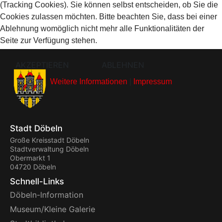
(Tracking Cookies). Sie können selbst entscheiden, ob Sie die
Cookies zulassen möchten. Bitte beachten Sie, dass bei einer
Ablehnung womöglich nicht mehr alle Funktionalitäten der
Seite zur Verfügung stehen.
AKZEPTIEREN
ABLEHNEN
Weitere Informationen
|
Impressum
Stadt Döbeln
Große Kreisstadt Döbeln
Stadtverwaltung Döbeln
Obermarkt 1
04720 Döbeln
Schnell-Links
Döbeln-Information
Museum/Kleine Galerie