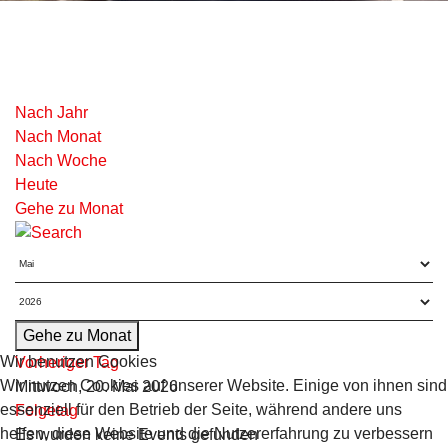
Nach Jahr
Nach Monat
Nach Woche
Heute
Gehe zu Monat
Gehe zu Monat
Wir benutzen Cookies
Vorheriger Tag
Wir nutzen Cookies auf unserer Website. Einige von ihnen sind
Mittwoch, 20. Mai 2026
essenziell für den Betrieb der Seite, während andere uns
Folgetag
helfen, diese Website und die Nutzererfahrung zu verbessern
Es wurden keine Events gefunden