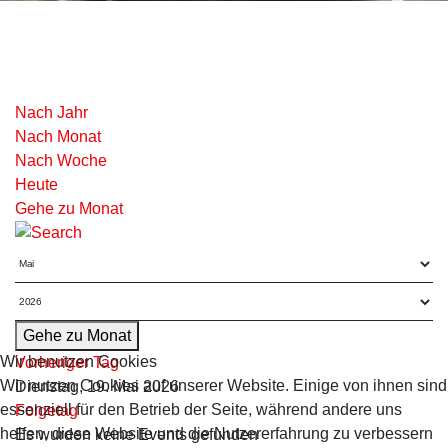
Nach Jahr
Nach Monat
Nach Woche
Heute
Gehe zu Monat
Gehe zu Monat
Wir benutzen Cookies
Vorheriger Tag
Wir nutzen Cookies auf unserer Website. Einige von ihnen sind
Dienstag, 19. Mai 2026
essenziell für den Betrieb der Seite, während andere uns
Folgetag
helfen, diese Website und die Nutzererfahrung zu verbessern
Es wurden keine Events gefunden