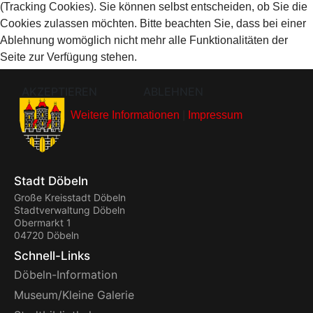
(Tracking Cookies). Sie können selbst entscheiden, ob Sie die
Cookies zulassen möchten. Bitte beachten Sie, dass bei einer
Ablehnung womöglich nicht mehr alle Funktionalitäten der
Seite zur Verfügung stehen.
AKZEPTIEREN
ABLEHNEN
Weitere Informationen
|
Impressum
Stadt Döbeln
Große Kreisstadt Döbeln
Stadtverwaltung Döbeln
Obermarkt 1
04720 Döbeln
Schnell-Links
Döbeln-Information
Museum/Kleine Galerie