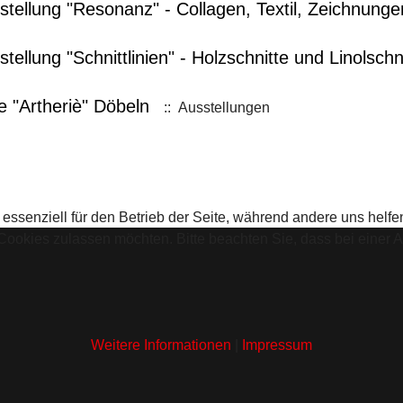
tellung "Resonanz" - Collagen, Textil, Zeichnung
ellung "Schnittlinien" - Holzschnitte und Linolschn
e "Artheriè" Döbeln
:: Ausstellungen
 essenziell für den Betrieb der Seite, während andere uns helf
 Cookies zulassen möchten. Bitte beachten Sie, dass bei einer 
Weitere Informationen
|
Impressum