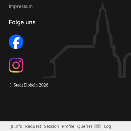
Impressum
Folge uns
© Stadt Döbeln 2026
J! Info
Request
Session
Profile
Queries
Log
72