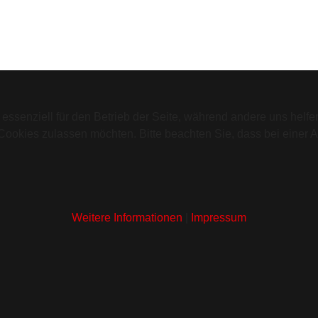
 essenziell für den Betrieb der Seite, während andere uns helf
 Cookies zulassen möchten. Bitte beachten Sie, dass bei einer 
Weitere Informationen
|
Impressum