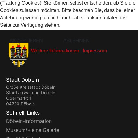
(Tracking Cookies). Sie können selbst entscheiden, ob Sie die
Cookies zulassen möchten. Bitte beachten Sie, dass bei einer
Ablehnung womöglich nicht mehr alle Funktionalitäten der
Seite zur Verfügung stehen.
AKZEPTIEREN
ABLEHNEN
Weitere Informationen
|
Impressum
Stadt Döbeln
Große Kreisstadt Döbeln
Stadtverwaltung Döbeln
Obermarkt 1
04720 Döbeln
Schnell-Links
Döbeln-Information
Museum/Kleine Galerie