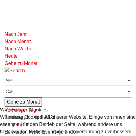
Nach Jahr
Nach Monat
Nach Woche
Heute
Gehe zu Monat
Gehe zu Monat
Wir benutzen Cookies
Vorheriger Tag
Wir nutzen Cookies auf unserer Website. Einige von ihnen sind
Samstag, 11. April 2026
essenziell für den Betrieb der Seite, während andere uns
Folgetag
helfen, diese Website und die Nutzererfahrung zu verbessern
Es wurden keine Events gefunden