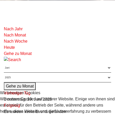
Nach Jahr
Nach Monat
Nach Woche
Heute
Gehe zu Monat
Gehe zu Monat
Wir benutzen Cookies
Vorheriger Tag
Wir nutzen Cookies auf unserer Website. Einige von ihnen sind
Donnerstag, 19. Juni 2025
essenziell für den Betrieb der Seite, während andere uns
Folgetag
helfen, diese Website und die Nutzererfahrung zu verbessern
Es wurden keine Events gefunden