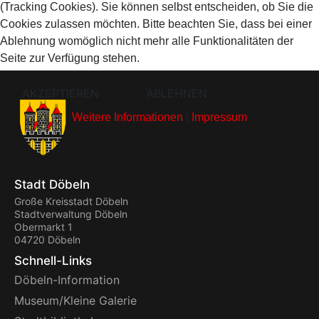
(Tracking Cookies). Sie können selbst entscheiden, ob Sie die
Cookies zulassen möchten. Bitte beachten Sie, dass bei einer
Ablehnung womöglich nicht mehr alle Funktionalitäten der
Seite zur Verfügung stehen.
AKZEPTIEREN
ABLEHNEN
Weitere Informationen
|
Impressum
Stadt Döbeln
Große Kreisstadt Döbeln
Stadtverwaltung Döbeln
Obermarkt 1
04720 Döbeln
Schnell-Links
Döbeln-Information
Museum/Kleine Galerie