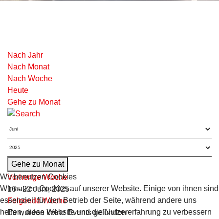
Nach Jahr
Nach Monat
Nach Woche
Heute
Gehe zu Monat
Gehe zu Monat
Wir benutzen Cookies
Vorherige Woche
Wir nutzen Cookies auf unserer Website. Einige von ihnen sind
16 - 22 Juni, 2025
essenziell für den Betrieb der Seite, während andere uns
Folgende Woche
helfen, diese Website und die Nutzererfahrung zu verbessern
Es wurden keine Events gefunden