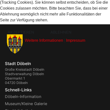
(Tracking Cookies). Sie können selbst entscheiden, ob Sie die
Cookies zulassen möchten. Bitte beachten Sie, dass bei einer
Ablehnung womöglich nicht mehr alle Funktionalitäten der
Seite zur Verfügung stehen.
AKZEPTIEREN
ABLEHNEN
Weitere Informationen
|
Impressum
Stadt Döbeln
Große Kreisstadt Döbeln
Stadtverwaltung Döbeln
Obermarkt 1
04720 Döbeln
Schnell-Links
Döbeln-Information
Museum/Kleine Galerie