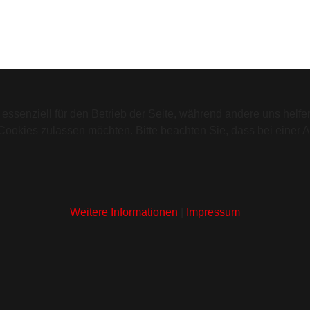
 essenziell für den Betrieb der Seite, während andere uns helf
 Cookies zulassen möchten. Bitte beachten Sie, dass bei einer 
Weitere Informationen
|
Impressum