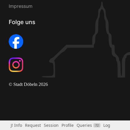
Impressum
Folge uns
© Stadt Döbeln 2026
J! Info
Request
Session
Profile
Queries
Log
72