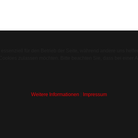
 essenziell für den Betrieb der Seite, während andere uns helf
 Cookies zulassen möchten. Bitte beachten Sie, dass bei einer 
Weitere Informationen
|
Impressum