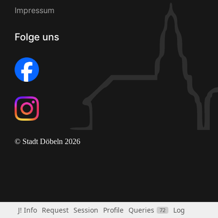
Impressum
Folge uns
© Stadt Döbeln 2026
J! Info
Request
Session
Profile
Queries
Log
72