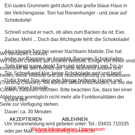
Ein lautes Grummeln geht durch das große blaue Haus in
der Veilchengasse. Toni hat Riesenhunger - und zwar auf
Schokotorte!
Schnell schaut er nach, ob alles zum Backen da ist: Eier,
Zucker, Mehl ... Doch das Wichtigste fehlt: die Schokolade!
Also klingelt Toni bei seiner Nachbarin Matilde. Die hat
Wir benutzen Cookies
leider nur Bananen im Angebot. Bananen-Schokoladen-
Wir nutzen Cookies auf unserer Website. Einige von ihnen sind
Torte klingt super, denkt Toni und geht weiter von Tür zu
essenziell für den Betrieb der Seite, während andere uns
Tür. Schnell wird klar: keine Schokolade weit und breit!
helfen, diese Website und die Nutzererfahrung zu verbessern
Dafür findet Toni aber jede Menge helfende Hände und
(Tracking Cookies). Sie können selbst entscheiden, ob Sie die
sogar neue Freunde.
Cookies zulassen möchten. Bitte beachten Sie, dass bei einer
Ablehnung womöglich nicht mehr alle Funktionalitäten der
Eintritt frei!
Seite zur Verfügung stehen.
Dauer: ca. 30 Minuten
AKZEPTIEREN
ABLEHNEN
Um Voranmeldung wird gebeten unter: Tel.: 03431 710335
Weitere Informationen
|
Impressum
oder per Mail:
stadtbibliothek@doebeln.de