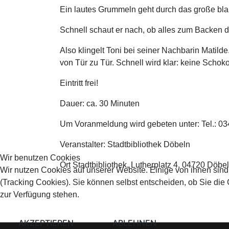
Ein lautes Grummeln geht durch das große bla
Schnell schaut er nach, ob alles zum Backen da 
Also klingelt Toni bei seiner Nachbarin Matild
von Tür zu Tür. Schnell wird klar: keine Scho
Eintritt frei!
Dauer: ca. 30 Minuten
Um Voranmeldung wird gebeten unter: Tel.: 03
Veranstalter: Stadtbibliothek Döbeln
Wir benutzen Cookies
Ort
Stadtbibliothek, Lutherplatz 4, 04720 Döbe
Wir nutzen Cookies auf unserer Website. Einige von ihnen sind
(Tracking Cookies). Sie können selbst entscheiden, ob Sie die
zur Verfügung stehen.
AKZEPTIEREN
ABLEHNEN