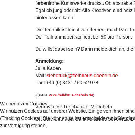
farbenfrohe Kunstwerke druckst. Ob abstrakte F
Egal ob jung oder alt: Alle Kreativen sind he
hinterlassen kann.
Die Technik ist leicht zu erlernen, macht viel F
Der Teilnahmebeitrag liegt bei 5€ pro Person.
Du willst dabei sein? Dann melde dich an, die
Anmeldung:
Julia Kaden
Mail:
siebdruck@treibhaus-doebeln.de
Fon: +49 (0) 3431 / 60 52 978
(Quelle:
www.treibhaus-doebeln.de
)
Wir benutzen Cookies
Veranstalter: Treibhaus e. V. Döbeln
Wir nutzen Cookies auf unserer Website. Einige von ihnen sind
(Tracking Cookies). Sie können selbst entscheiden, ob Sie die
Ort
Café Courage, Bahnhofstraße 56, 04720 D
zur Verfügung stehen.