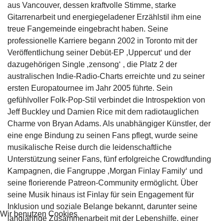
aus Vancouver, dessen kraftvolle Stimme, starke
Gitarrenarbeit und energiegeladener Erzählstil ihm eine
treue Fangemeinde eingebracht haben. Seine
professionelle Karriere begann 2002 in Toronto mit der
Veröffentlichung seiner Debüt-EP ‚Uppercut‘ und der
dazugehörigen Single ‚zensong‘ , die Platz 2 der
australischen Indie-Radio-Charts erreichte und zu seiner
ersten Europatournee im Jahr 2005 führte. Sein
gefühlvoller Folk-Pop-Stil verbindet die Introspektion von
Jeff Buckley und Damien Rice mit dem radiotauglichen
Charme von Bryan Adams. Als unabhängiger Künstler, der
eine enge Bindung zu seinen Fans pflegt, wurde seine
musikalische Reise durch die leidenschaftliche
Unterstützung seiner Fans, fünf erfolgreiche Crowdfunding
Kampagnen, die Fangruppe ‚Morgan Finlay Family‘ und
seine florierende Patreon-Community ermöglicht. Über
seine Musik hinaus ist Finlay für sein Engagement für
Inklusion und soziale Belange bekannt, darunter seine
Wir benutzen Cookies
langjährige Zusammenarbeit mit der Lebenshilfe, einer