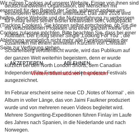
Wir nutzen Cookies auf unserer Website. Einige von ihnen sind
deutschlandweiten Organisation, die Menschen mit
essenziell für den Betrieb der Seite, während andere uns
besonderen Bedürfnissen unterstützt. Das Jahr 2026 wird
helfen, diese Website und die Nutzererfahrung zu verbessern
für Finlay eines seiner bisher kreativsten sein, vollgepackt
(Tracking Cookies). Sie können selbst entscheiden, ob Sie die
mit verschiedenen Projekten und einer ganzen Reihe von
Cookies zulassen möchten. Bitte beachten Sie, dass bei einer
Auftritten. Der Erfolg seiner Single ‚Looking For You‘ , die
Ablehnung womöglich nicht mehr alle Funktionalitäten der
zusammen mit einem animierten Kurzfilm von Christian
Seite zur Verfügung stehen.
Scharfenberg veröffentlicht wurde, wird das Publikum auf
der ganzen Welt weiterhin begeistern, denn er wurde
AKZEPTIEREN
ABLEHNEN
kürzlich bei den North London Shorts, dem Canadian
Independent Film Festival und vielen anderen Festivals
Weitere Informationen
|
Impressum
ausgezeichnet.
Im Februar erscheint seine neue CD ‚Notes of Normal‘ , ein
Album in voller Länge, das von Jaimi Faulkner produziert
wurde und von mehreren neuen Videos begleitet wird.
Mehrere Songwriting-Expeditionen führen Finlay im Laufe
des Jahres nach Spanien, in die Niederlande und nach
Norwegen.