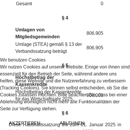
Gesamt
0
§ 4
Umlagen von
806.905
Mitgliedsgemeinden
Umlage (STEA) gemäß § 13 der
806.905
Verbandssatzung beträgt
Wir benutzen Cookies
§ 5
Wir nutzen Cookies auf unserer Website. Einige von ihnen sind
essenziell für den Betrieb der Seite, während andere uns
Höchstbetrag der
helfen, diese Website und die Nutzererfahrung zu verbessern
Kassenkredite
(Tracking Cookies). Sie können selbst entscheiden, ob Sie die
Höchstbetrag der Kassenkredite
Cookies zulassen möchten. Bitte beachten Sie, dass bei einer
900.000
für das Wirtschaftsjahr 2025
Ablehnung womöglich nicht mehr alle Funktionalitäten der
Seite zur Verfügung stehen.
§ 6
AKZEPTIEREN
ABLEHNEN
Diese Haushaltssatzung tritt zum 01. Januar 2025 in