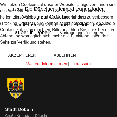
Wir nutzen Cookies auf unserer Website. Einige von ihnen sind
Die Döbelner Heimatfreunde laden
17:00
essenziell für den Betrieb der Seite, während andere uns
ein: Vortrag zur Geschichte der
helfen, diese Website und die Nutzererfahrung zu verbessern
(Tracking Cookies). Sie können selbst entscheiden, ob Sie die
Traditionsgaststätte und des Hotels "Weiße
Cookies zulassen möchten. Bitte beachten Sie, dass bei einer
Taube" in Döbeln
:: Vorträge und Lesungen
Ablehnung womöglich nicht mehr alle Funktionalitäten der
Seite zur Verfügung stehen.
AKZEPTIEREN
ABLEHNEN
Weitere Informationen
|
Impressum
Stadt Döbeln
Große Kreisstadt Döbeln