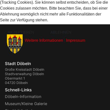
(Tracking Cookies). Sie können selbst entscheiden, ob Sie die
Cookies zulassen möchten. Bitte beachten Sie, dass bei einer
Ablehnung womöglich nicht mehr alle Funktionalitäten der
Seite zur Verfügung stehen.
AKZEPTIEREN
ABLEHNEN
Weitere Informationen
|
Impressum
Stadt Döbeln
Große Kreisstadt Döbeln
Stadtverwaltung Döbeln
Obermarkt 1
04720 Döbeln
Schnell-Links
Döbeln-Information
Museum/Kleine Galerie