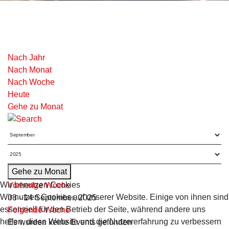
Nach Jahr
Nach Monat
Nach Woche
Heute
Gehe zu Monat
Gehe zu Monat
Wir benutzen Cookies
Vorherige Woche
Wir nutzen Cookies auf unserer Website. Einige von ihnen sind
08 - 14 September, 2025
essenziell für den Betrieb der Seite, während andere uns
Folgende Woche
helfen, diese Website und die Nutzererfahrung zu verbessern
Es wurden keine Events gefunden