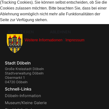
(Tracking Cookies). Sie können selbst entscheiden, ob Sie die
Cookies zulassen möchten. Bitte beachten Sie, dass bei einer
Ablehnung womöglich nicht mehr alle Funktionalitäten der
Seite zur Verfügung stehen.
AKZEPTIEREN
ABLEHNEN
Weitere Informationen
|
Impressum
Stadt Döbeln
Große Kreisstadt Döbeln
Stadtverwaltung Döbeln
Obermarkt 1
04720 Döbeln
Schnell-Links
Döbeln-Information
Museum/Kleine Galerie