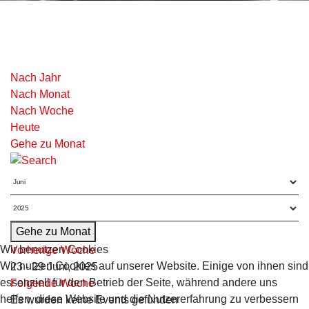
Nach Jahr
Nach Monat
Nach Woche
Heute
Gehe zu Monat
Gehe zu Monat
Wir benutzen Cookies
Vorherige Woche
Wir nutzen Cookies auf unserer Website. Einige von ihnen sind
23 - 29 Juni, 2025
essenziell für den Betrieb der Seite, während andere uns
Folgende Woche
helfen, diese Website und die Nutzererfahrung zu verbessern
Es wurden keine Events gefunden