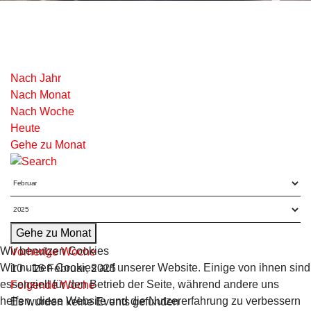
Nach Jahr
Nach Monat
Nach Woche
Heute
Gehe zu Monat
Gehe zu Monat
Wir benutzen Cookies
Vorherige Woche
Wir nutzen Cookies auf unserer Website. Einige von ihnen sind
10 - 16 Februar, 2025
essenziell für den Betrieb der Seite, während andere uns
Folgende Woche
helfen, diese Website und die Nutzererfahrung zu verbessern
Es wurden keine Events gefunden