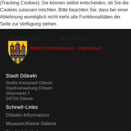
(Tracking Cookies). Sie können selbst entscheiden, ob Sie die
Cookies zulassen möchten. Bitte beachten Sie, dass bei einer
Ablehnung womöglich nicht mehr alle Funktionalitäten der
Seite zur Verfügung stehen.
AKZEPTIEREN
ABLEHNEN
Weitere Informationen
|
Impressum
Stadt Döbeln
Große Kreisstadt Döbeln
Stadtverwaltung Döbeln
Obermarkt 1
04720 Döbeln
Schnell-Links
Döbeln-Information
Museum/Kleine Galerie