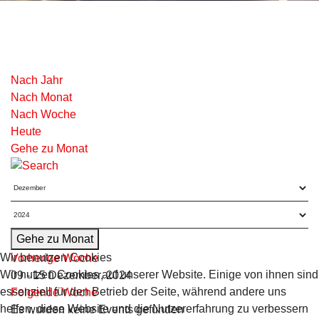
Nach Jahr
Nach Monat
Nach Woche
Heute
Gehe zu Monat
Gehe zu Monat
Wir benutzen Cookies
Vorherige Woche
Wir nutzen Cookies auf unserer Website. Einige von ihnen sind
09 - 15 Dezember, 2024
essenziell für den Betrieb der Seite, während andere uns
Folgende Woche
helfen, diese Website und die Nutzererfahrung zu verbessern
Es wurden keine Events gefunden