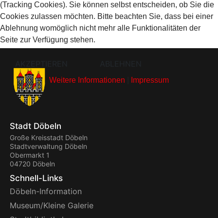
(Tracking Cookies). Sie können selbst entscheiden, ob Sie die
Cookies zulassen möchten. Bitte beachten Sie, dass bei einer
Ablehnung womöglich nicht mehr alle Funktionalitäten der
Seite zur Verfügung stehen.
AKZEPTIEREN
ABLEHNEN
Weitere Informationen
|
Impressum
Stadt Döbeln
Große Kreisstadt Döbeln
Stadtverwaltung Döbeln
Obermarkt 1
04720 Döbeln
Schnell-Links
Döbeln-Information
Museum/Kleine Galerie