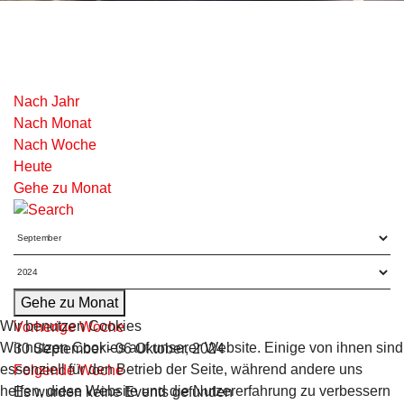
Nach Jahr
Nach Monat
Nach Woche
Heute
Gehe zu Monat
Gehe zu Monat
Wir benutzen Cookies
Vorherige Woche
Wir nutzen Cookies auf unserer Website. Einige von ihnen sind
30 September - 06 Oktober, 2024
essenziell für den Betrieb der Seite, während andere uns
Folgende Woche
helfen, diese Website und die Nutzererfahrung zu verbessern
Es wurden keine Events gefunden