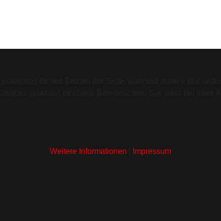
 essenziell für den Betrieb der Seite, während andere uns helf
 Cookies zulassen möchten. Bitte beachten Sie, dass bei einer 
Weitere Informationen
|
Impressum