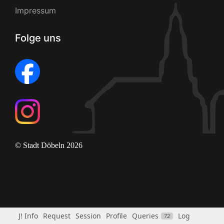
Impressum
Folge uns
© Stadt Döbeln 2026
J! Info
Request
Session
Profile
Queries
Log
72