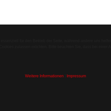
 essenziell für den Betrieb der Seite, während andere uns helf
 Cookies zulassen möchten. Bitte beachten Sie, dass bei einer 
Weitere Informationen
|
Impressum