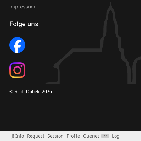
Impressum
Folge uns
© Stadt Döbeln 2026
J! Info
Request
Session
Profile
Queries
Log
72