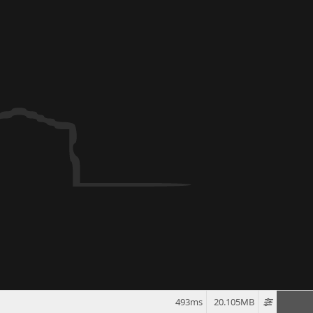
493ms
20.105MB